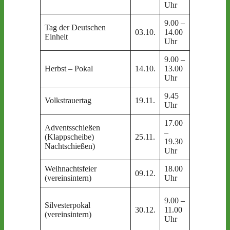
Uhr
KW+LW
9.00 –
Tag der Deutschen
Arbeitseins
03.10.
14.00
Einheit
+ Mittages
Uhr
9.00 –
Schießstan
Herbst – Pokal
14.10.
13.00
Weischütz
Uhr
9.45
Schützenh
Volkstrauertag
19.11.
Uhr
Laucha
17.00
Adventsschießen
–
Schießstan
(Klappscheibe)
25.11.
19.30
Weischütz
Nachtschießen)
Uhr
Weihnachtsfeier
18.00
Schützenh
09.12.
(vereinsintern)
Uhr
Laucha
Schießstan
9.00 –
Silvesterpokal
Weischütz
30.12.
11.00
(vereinsintern)
(mit
Uhr
Mittagesse