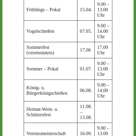
9.00 –
Schießstan
Frühlings – Pokal
15.04.
13.00
Weischütz
Uhr
9.00 –
Schützenh
Vogelschießen
07.05.
14.00
Laucha/U.
Uhr
(vereinsint
Sommerfest
17.00
Schießstan
17.06
(vereinsintern)
Uhr
Weischütz
9.00 –
Schießstan
Sommer – Pokal
01.07.
13.00
Weischütz
Uhr
9.00 –
König- u.
Schießstan
06.08.
14.00
Bürgerkönigschießen
Weischütz
Uhr
11.08.
Laucha/U.
Heimat-Wein- u.
–
(Obertor,
Schützenfest
13.08.
Markt)
9.00 –
Schießstan
Vereinsmeisterschaft
16.09.
13.00
Weischütz