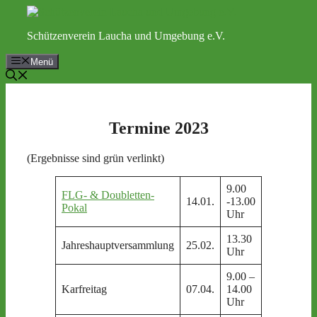
Zum
Inhalt
Schützenverein Laucha und Umgebung e.V.
springen
Menü
Termine 2023
(Ergebnisse sind grün verlinkt)
9.00
FLG- & Doubletten-
Schießstan
14.01.
-13.00
Pokal
Weischütz
Uhr
13.30
Schützenh
Jahreshauptversammlung
25.02.
Uhr
Laucha/ U
9.00 –
Arbeitseins
Karfreitag
07.04.
14.00
+ Mittages
Uhr