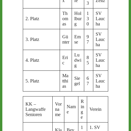
x
fe
Zeitz
3
Th
Hol
1
SV
2. Platz
om
lbur
3
Lauc
as
g
0
ha
SV
Gü
Em
9
3. Platz
Lauc
nter
se
7
ha
Lu
SV
Eri
8
4. Platz
dwi
Lauc
c
5
g
ha
Ma
SV
Sie
6
5. Platz
tthi
Lauc
gel
7
as
ha
R
KK –
Vor
Nam
in
Langwaffe
na
Verein
e
g
Senioren
me
e
1
1. SV
Kla
Bey