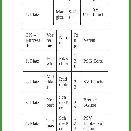
SV
Mar
Sach
4. Platz
99
Lauch
gitta
s
a
GK –
Vor
Ri
Nam
Kurzwa
na
n
Verein
e
ffe
me
ge
1
Ed
Pitzs
1. Platz
3
PSG Zeitz
win
chler
6
Mat
1
Rud
2. Platz
thia
3
SV Laucha
olph
s
3
Sch
1
Nor
Bremer
3. Platz
meiß
2
bert
SGilde
er
7
Sch
1
PSV
Tho
4. Platz
meiß
2
Lübbenau-
mas
er
3
Calau