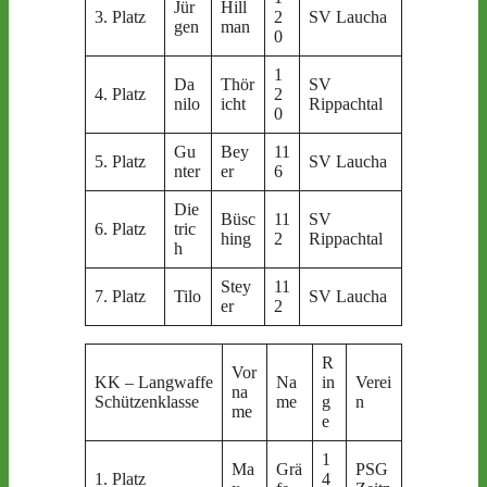
Jür
Hill
3. Platz
2
SV Laucha
gen
man
0
1
Da
Thör
SV
4. Platz
2
nilo
icht
Rippachtal
0
Gu
Bey
11
5. Platz
SV Laucha
nter
er
6
Die
Büsc
11
SV
6. Platz
tric
hing
2
Rippachtal
h
Stey
11
7. Platz
Tilo
SV Laucha
er
2
R
Vor
KK – Langwaffe
Na
in
Verei
na
Schützenklasse
me
g
n
me
e
1
Ma
Grä
PSG
1. Platz
4