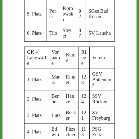
Korn
Pet
9
SGes Bad
5. Platz
owsk
er
2
Kösen
i
Stey
8
6. Platz
Tilo
SV Laucha
er
7
GK –
Vor
Ri
Nam
Langwaff
nam
ng
Verein
e
e
e
e
GSV
Mar
Ring
12
1. Platz
Bottendor
io
el
8
f
Ber
Hen
12
SSV
2. Platz
nd
ze
4
Röcken
Beck
12
SV
3. Platz
Lutz
er
1
Freyburg
Ed
Pitzs
11
PSG
4. Platz
win
chler
3
Zeitz