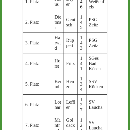
1. Platz
4
Weißenf
us
er
6
els
Die
1
Gent
PSG
2. Platz
tma
4
sch
Zeitz
r
5
Ha
1
Rup
PSG
3. Platz
rwi
4
pert
Zeitz
d
3
1
SGes
Ho
4. Platz
Fritz
4
Bad
rst
1
Kösen
1
Ber
Hen
SSV
5. Platz
3
nd
ze
Röcken
4
1
Lot
Leffl
SV
6. Platz
2
har
er
Laucha
7
Ma
Gol
1
SV
7. Platz
nfr
dack
2
Laucha