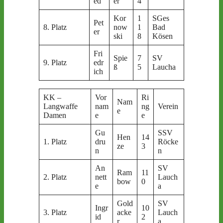
ed
er
4
Kor
1
SGes
Pet
8. Platz
now
1
Bad
er
ski
8
Kösen
Fri
Spie
7
SV
9. Platz
edr
ß
5
Laucha
ich
KK –
Vor
Ri
Nam
Langwaffe
nam
ng
Verein
e
Damen
e
e
Gu
SSV
Hen
14
1. Platz
dru
Röcke
ze
3
n
n
An
SV
Ram
11
2. Platz
nett
Lauch
bow
0
e
a
Gold
SV
Ingr
10
3. Platz
acke
Lauch
id
2
r
a