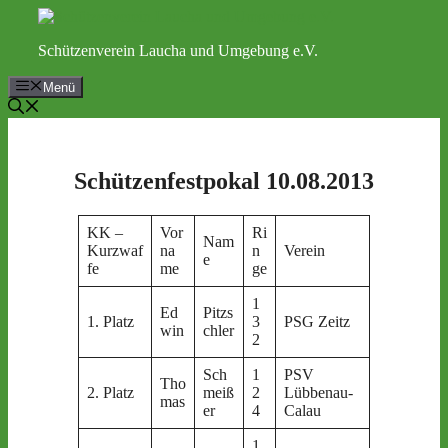
Zum
Inhalt
Schützenverein Laucha und Umgebung e.V.
springen
Menü
Schützenfestpokal 10.08.2013
KK –
Vor
Ri
Nam
Kurzwaf
na
n
Verein
e
fe
me
ge
1
Ed
Pitzs
1. Platz
3
PSG Zeitz
win
chler
2
Sch
1
PSV
Tho
2. Platz
meiß
2
Lübbenau-
mas
er
4
Calau
1