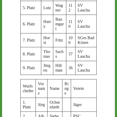
Wag
11
SV
5. Platz
Lutz
ner
2
Laucha
Bau
Harr
11
SV
6. Platz
mgar
y
0
Laucha
t
Hor
10
SGes Bad
7. Platz
Fritz
st
6
Kösen
Tho
Sach
SV
8. Platz
37
mas
s
Laucha
Jürg
Hill
SV
9. Platz
36
en
man
Laucha
Vor
Ri
Wurfs
nam
Name
ng
Verein
cheibe
e
e
1.
Ochse
Jörg
Jäger
Platz
nfarth
2.
Alb
Siebe
PSC