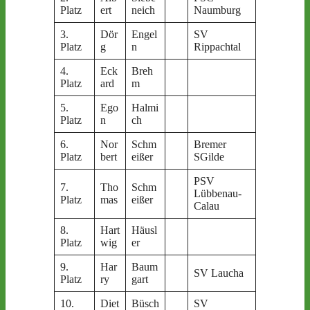
Platz
ert
neich
Naumburg
3.
Dör
Engel
SV
Platz
g
n
Rippachtal
4.
Eck
Breh
Platz
ard
m
5.
Ego
Halmi
Platz
n
ch
6.
Nor
Schm
Bremer
Platz
bert
eißer
SGilde
PSV
7.
Tho
Schm
Lübbenau-
Platz
mas
eißer
Calau
8.
Hart
Häusl
Platz
wig
er
9.
Har
Baum
SV Laucha
Platz
ry
gart
10.
Diet
Büsch
SV