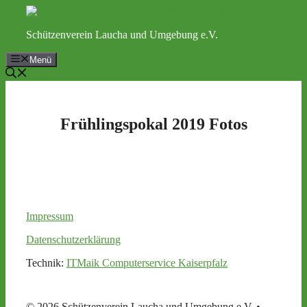
Zum
Inhalt
Schützenverein Laucha und Umgebung e.V.
springen
Menü
Frühlingspokal 2019 Fotos
Impressum
Datenschutzerklärung
Technik:
ITMaik Computerservice Kaiserpfalz
© 2026 Schützenverein Laucha und Umgebung e.V.
•