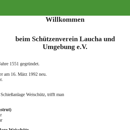
Willkommen
beim Schützenverein Laucha und
Umgebung e.V.
ahre 1551 gegründet.
er am 16. März 1992 neu.
r.
Schießanlage Weischütz, trifft man
strut)
r
hr
nlage Weischütz