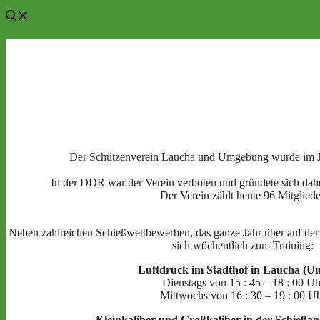
Der Schützenverein Laucha und Umgebung wurde im J
In der DDR war der Verein verboten und gründete sich dah
Der Verein zählt heute 96 Mitgliede
Neben zahlreichen Schießwettbewerben, das ganze Jahr über auf der 
sich wöchentlich zum Training:
Luftdruck im Stadthof in Laucha (Un
Dienstags von 15 : 45 – 18 : 00 Uh
Mittwochs von 16 : 30 – 19 : 00 U
Kleinkaliber und Großkalib
er in der Schießa