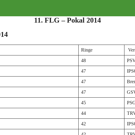
11. FLG – Pokal 2014
014
Ringe
Ver
48
PSV
47
IPS
47
Bre
47
GSV
45
PSG
44
TRV
42
IPS
42
TRV