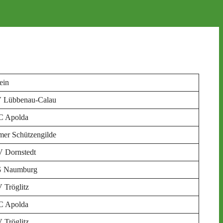
ein
 Lübbenau-Calau
C Apolda
mer Schützengilde
 Dornstedt
 Naumburg
 Tröglitz
C Apolda
 Tröglitz