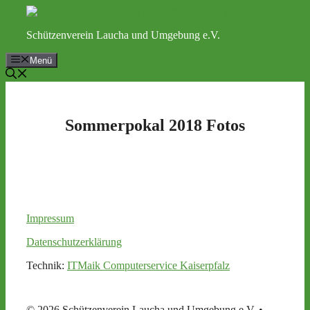
Zum
Inhalt
Schützenverein Laucha und Umgebung e.V.
springen
Menü
Sommerpokal 2018 Fotos
Impressum
Datenschutzerklärung
Technik:
ITMaik Computerservice Kaiserpfalz
© 2026 Schützenverein Laucha und Umgebung e.V.
•