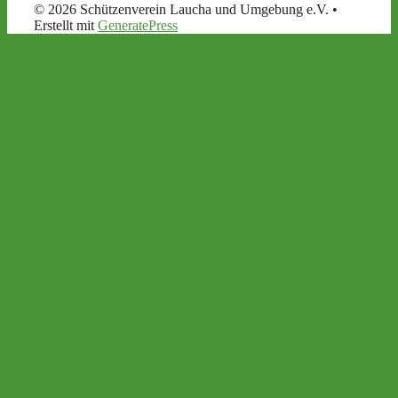
© 2026 Schützenverein Laucha und Umgebung e.V.
•
Erstellt mit
GeneratePress